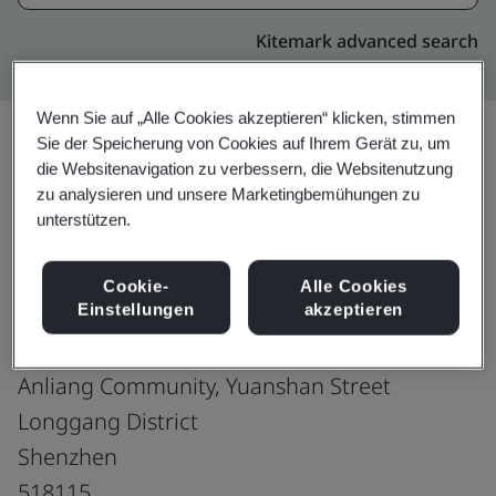
Kitemark advanced search
Wenn Sie auf „Alle Cookies akzeptieren“ klicken, stimmen
Sie der Speicherung von Cookies auf Ihrem Gerät zu, um
die Websitenavigation zu verbessern, die Websitenutzung
Upgrade
Teilen:
zu analysieren und unsere Marketingbemühungen zu
unterstützen.
Shenzhen Hero Jewelry Co., Ltd.
Cookie-
Alle Cookies
Einstellungen
akzeptieren
Anliang Branch
1-4 Floor, No. 40, Shapai Road
Anliang Community, Yuanshan Street
Longgang District
Shenzhen
518115