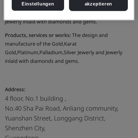
Business scope:
The design and manufacture of the
Einstellungen
akzeptieren
Gold,Karat Gold,Platinum,Palladium,Silver Jewerly and
Jewerly inlaid with diamonds and gems.
Products, services or works:
The design and
manufacture of the Gold,Karat
Gold,Platinum,Palladium,Silver Jewerly and Jewerly
inlaid with diamonds and gems.
Address:
4 floor, No.1 building ,
No.40 Sha Pai Road, Anliang community,
Yuanshan Street, Longgang District,
Shenzhen City,
Guangdong