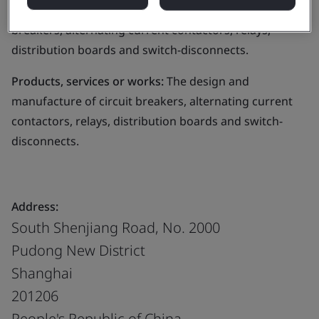
Business scope:
The design and manufacture of circuit
breakers, alternating current contactors, relays,
distribution boards and switch-disconnects.
Products, services or works:
The design and
manufacture of circuit breakers, alternating current
contactors, relays, distribution boards and switch-
disconnects.
Address:
South Shenjiang Road, No. 2000
Pudong New District
Shanghai
201206
People's Republic of China