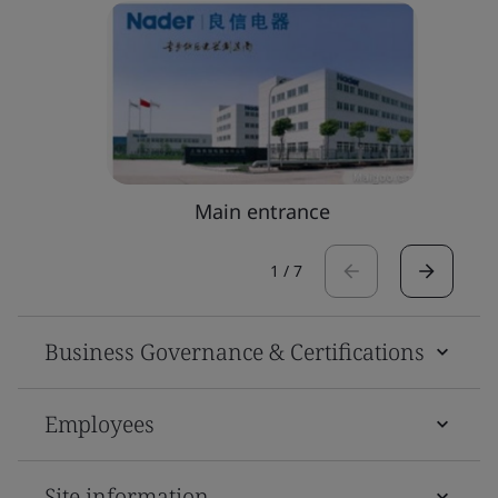
Main entrance
1
/
7
Business Governance & Certifications
Employees
Site information