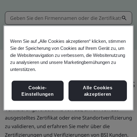
Kitemark erweiterte Suche
Wenn Sie auf „Alle Cookies akzeptieren“ klicken, stimmen
Sie der Speicherung von Cookies auf Ihrem Gerät zu, um
die Websitenavigation zu verbessern, die Websitenutzung
zu analysieren und unsere Marketingbemühungen zu
BSI Zertifizierungs- und
unterstützen.
Verifizierungsverzeichnis
Cookie-
Alle Cookies
Einstellungen
akzeptieren
Nutzen Sie das Zertifizierungs- und
Verifizierungsverzeichnis von BSI, um ein von BSI
ausgestelltes Zertifikat oder eine Standortverifizierung
zu validieren, und erfahren Sie mehr über die
Zertifizierungen und Verifizierungen von BSI Kunden.