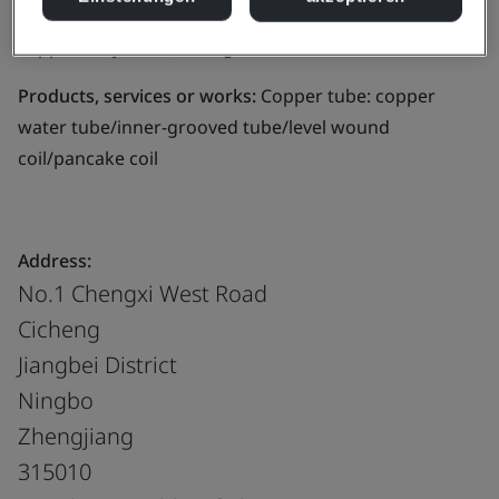
Business scope:
Design & Manufacture of copper and
copper alloy tubes, fittings
Products, services or works:
Copper tube: copper
water tube/inner-grooved tube/level wound
coil/pancake coil
Address:
No.1 Chengxi West Road
Cicheng
Jiangbei District
Ningbo
Zhengjiang
315010