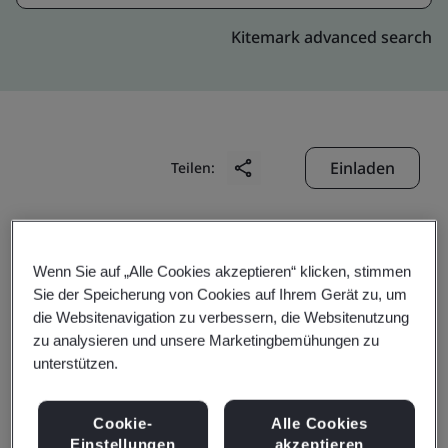
Kitemark advanced search
Einladen
Teilen:
Wenn Sie auf „Alle Cookies akzeptieren“ klicken, stimmen
Sie der Speicherung von Cookies auf Ihrem Gerät zu, um
die Websitenavigation zu verbessern, die Websitenutzung
Ningbo Jintian Copper
zu analysieren und unsere Marketingbemühungen zu
unterstützen.
Tube Co., Ltd.
Cookie-
Alle Cookies
Einstellungen
akzeptieren