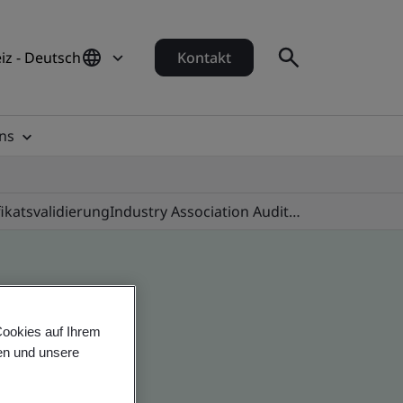
iz - Deutsch
Kontakt
ns
fikatsvalidierung
Industry Association Audit Programmes
Cookies auf Ihrem
en und unsere
 global companies