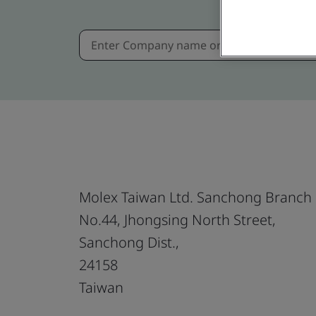
Molex Taiwan Ltd. Sanchong Branch
No.44, Jhongsing North Street,
Sanchong Dist.,
24158
Taiwan