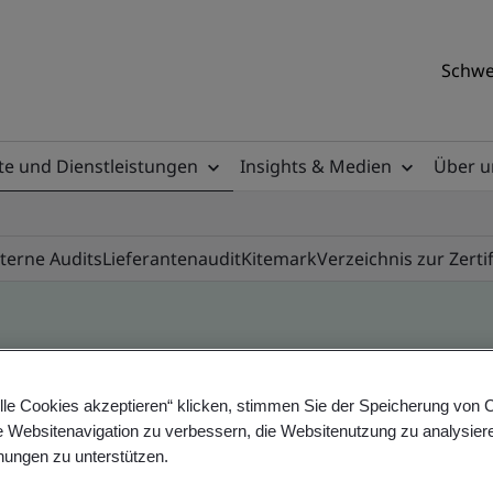
Schwe
e und Dienstleistungen
Insights & Medien
Über u
nterne Audits
Lieferantenaudit
Kitemark
Verzeichnis zur Zerti
ile
lle Cookies akzeptieren“ klicken, stimmen Sie der Speicherung von 
e Websitenavigation zu verbessern, die Websitenutzung zu analysier
ungen zu unterstützen.
ificates - Validation and Verification, Swiss and