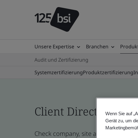
Unsere Expertise
Branchen
Produkt
Audit und Zertifizierung
Systemzertifizierung
Produktzertifizierung
I
Client Directory prof
Wenn Sie auf „A
Gerät zu, um di
Marketingbemüh
Check company, site and product cert