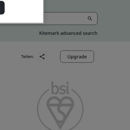
Kitemark advanced search
Upgrade
Teilen: