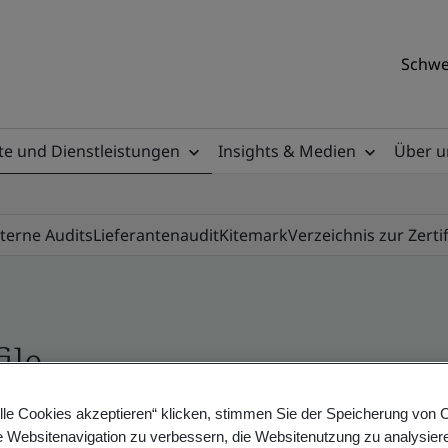
Schwe
e und Dienstleistungen
Insights & Medien
Über u
nterne Audits
Lieferantenaudit
Kitemark
Verzeichnis zur Zerti
ile
lle Cookies akzeptieren“ klicken, stimmen Sie der Speicherung von 
ificates - Validation and Verification, Swiss and
e Websitenavigation zu verbessern, die Websitenutzung zu analysier