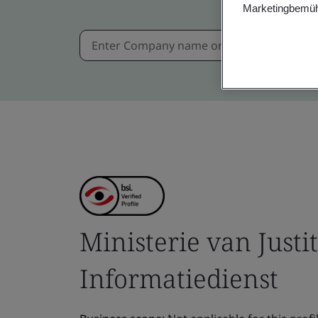
Marketingbemüh
Ministerie van Justit
Informatiedienst