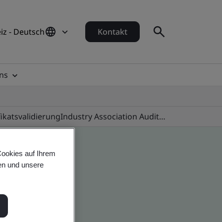
iz - Deutsch
Kontakt
ns
fikatsvalidierung
Industry Association Audit Programmes
Cookies auf Ihrem
en und unsere
 global companies