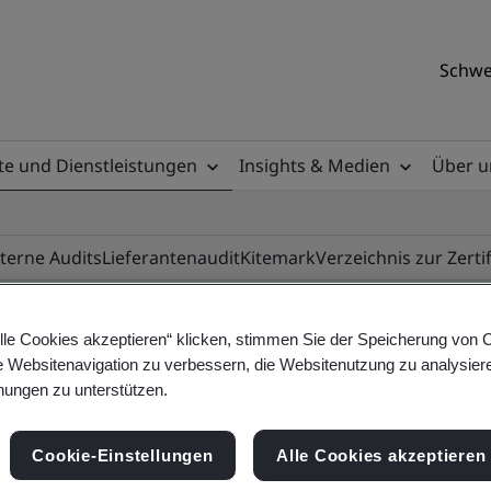
Schwe
e und Dienstleistungen
Insights & Medien
Über u
nterne Audits
Lieferantenaudit
Kitemark
Verzeichnis zur Zerti
lle Cookies akzeptieren“ klicken, stimmen Sie der Speicherung von 
e Websitenavigation zu verbessern, die Websitenutzung zu analysier
ile
ungen zu unterstützen.
Cookie-Einstellungen
Alle Cookies akzeptieren
ificates - Validation and Verification, Swiss and