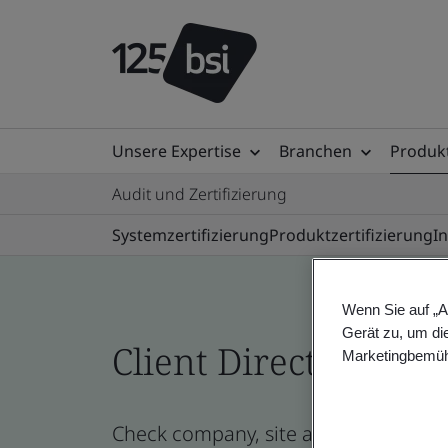
Unsere Expertise
Branchen
Produkt
Audit und Zertifizierung
Systemzertifizierung
Produktzertifizierung
I
Wenn Sie auf „A
Gerät zu, um di
Client Directory prof
Marketingbemüh
Check company, site and product cert