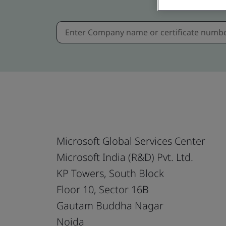
Microsoft Global Services Center
Microsoft India (R&D) Pvt. Ltd.
KP Towers, South Block
Floor 10, Sector 16B
Gautam Buddha Nagar
Noida