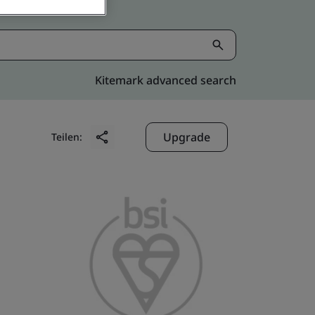
Kitemark advanced search
Upgrade
Teilen: