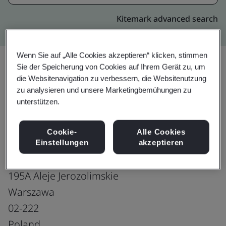
Kitemark advanced search
Wenn Sie auf „Alle Cookies akzeptieren“ klicken, stimmen
Sie der Speicherung von Cookies auf Ihrem Gerät zu, um
die Websitenavigation zu verbessern, die Websitenutzung
Upgrade
Teilen:
zu analysieren und unsere Marketingbemühungen zu
unterstützen.
Microsoft Global Services Center
Cookie-
Alle Cookies
Microsoft Sp. z.o.o
Einstellungen
akzeptieren
1st floor,
195A Aleje Jerozolimskie
Warszawa
02-222
Poland