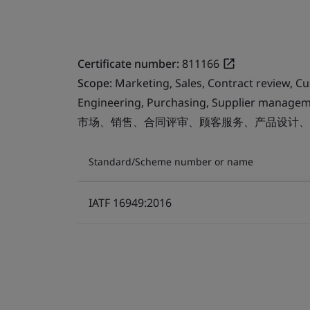
Certificate number:
811166
Scope:
Marketing, Sales, Contract review, C
Engineering, Purchasing, Supplier managem
市场、销售、合同评审、顾客服务、产品设计、
Standard/Scheme number or name
IATF 16949:2016