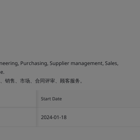
ineering, Purchasing, Supplier management, Sales,
e.
、销售、市场、合同评审、顾客服务。
Start Date
2024-01-18