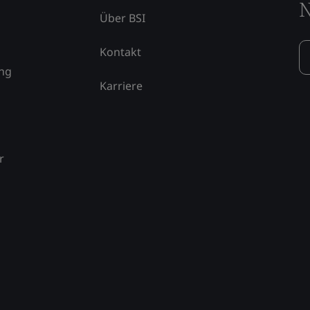
N
Über BSI
Kontakt
ung
Karriere
r