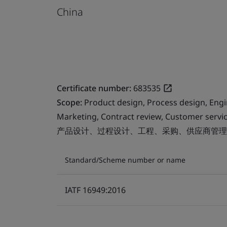
China
Certificate number:
683535
Scope:
Product design, Process design, Eng
Marketing, Contract review, Customer servic
产品设计、过程设计、工程、采购、供应商管理
Standard/Scheme number or name
IATF 16949:2016