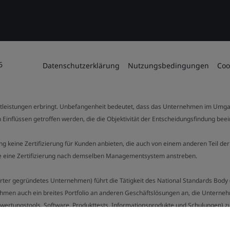
6
Datenschutzerklärung
Nutzungsbedingungen
Coo
stleistungen erbringt. Unbefangenheit bedeutet, dass das Unternehmen im Umga
 Einflüssen getroffen werden, die die Objektivität der Entscheidungsfindung bee
stung keine Zertifizierung für Kunden anbieten, die auch von einem anderen Teil
die eine Zertifizierung nach demselben Managementsystem anstreben.
Charter gegründetes Unternehmen) führt die Tätigkeit des National Standards Bod
hmen auch ein breites Portfolio an anderen Geschäftslösungen an, die Unternehm
bewertungstools, Software, Produkttests, Informationsprodukte und Schulungen) z