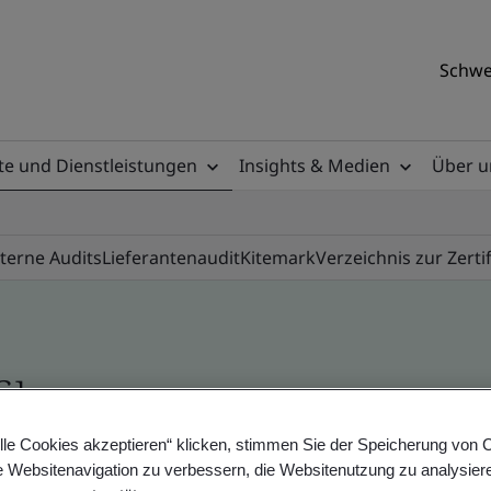
Schwe
e und Dienstleistungen
Insights & Medien
Über u
nterne Audits
Lieferantenaudit
Kitemark
Verzeichnis zur Zerti
ile
lle Cookies akzeptieren“ klicken, stimmen Sie der Speicherung von 
ificates - Validation and Verification, Swiss and
e Websitenavigation zu verbessern, die Websitenutzung zu analysier