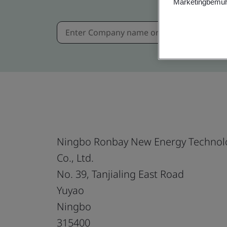
Marketingbemüh
Ningbo Ronbay New Energy Technol
Co., Ltd.
No. 39, Tanjialing East Road
Yuyao
Ningbo
315400