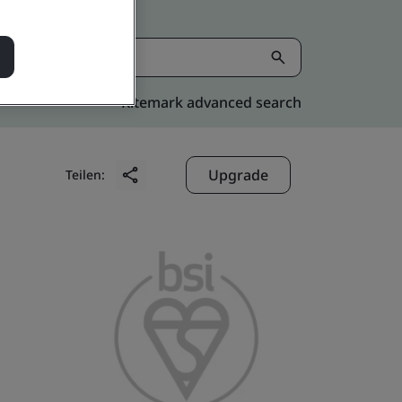
Kitemark advanced search
Upgrade
Teilen: