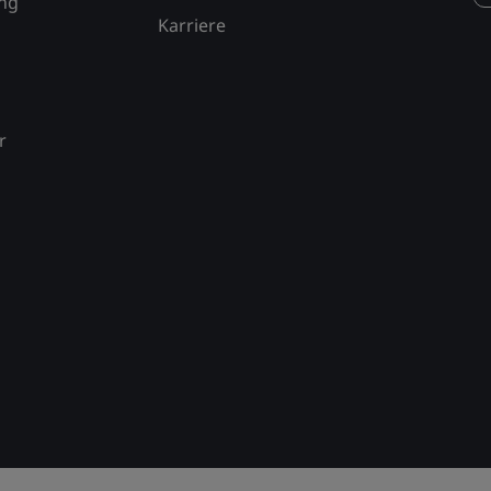
ung
Karriere
r