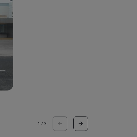
1
/
3