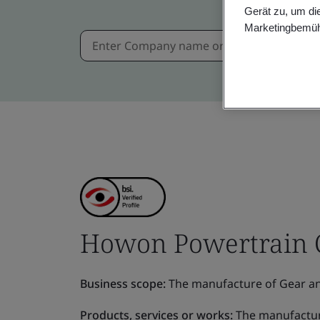
Gerät zu, um di
Marketingbemüh
Howon Powertrain Co
Business scope:
The manufacture of Gear an
Products, services or works:
The manufacture