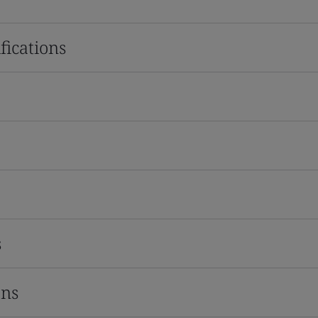
fications
s
ons