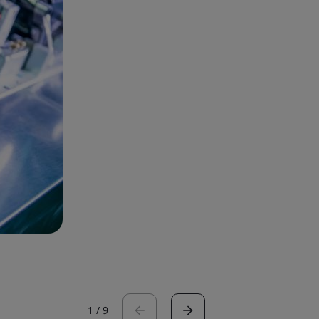
1
/
9