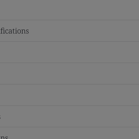
fications
s
ons