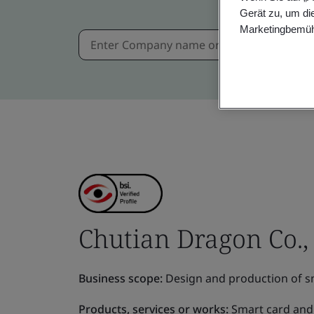
Gerät zu, um di
Marketingbemüh
Chutian Dragon Co., 
Business scope:
Design and production of s
Products, services or works:
Smart card and 