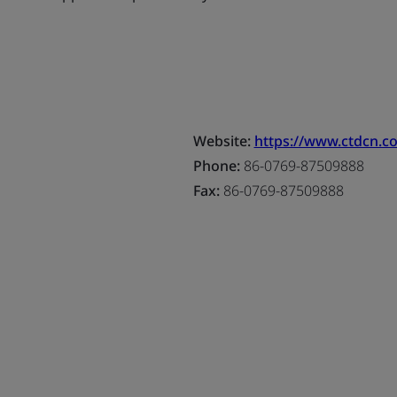
Website:
https://www.ctdcn.c
Phone:
86-0769-87509888
Fax:
86-0769-87509888