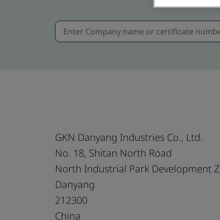
GKN Danyang Industries Co., Ltd.
No. 18, Shitan North Road
North Industrial Park Development 
Danyang
212300
China