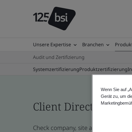
Unsere Expertise
Branchen
Produkt
Audit und Zertifizierung
Systemzertifizierung
Produktzertifizierung
I
Wenn Sie auf „A
Gerät zu, um di
Client Directory prof
Marketingbemüh
Check company, site and product cert