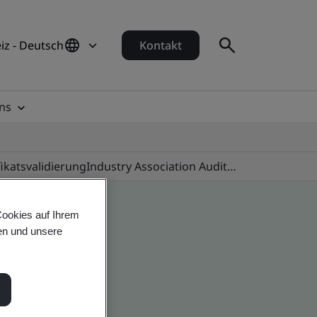
iz - Deutsch
Kontakt
ns
fikatsvalidierung
Industry Association Audit Programmes
Cookies auf Ihrem
en und unsere
 global companies