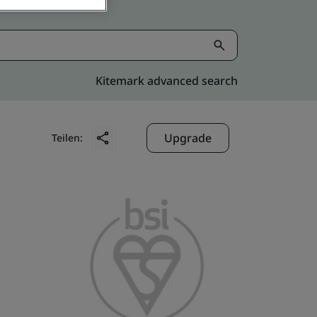
Kitemark advanced search
Upgrade
Teilen: