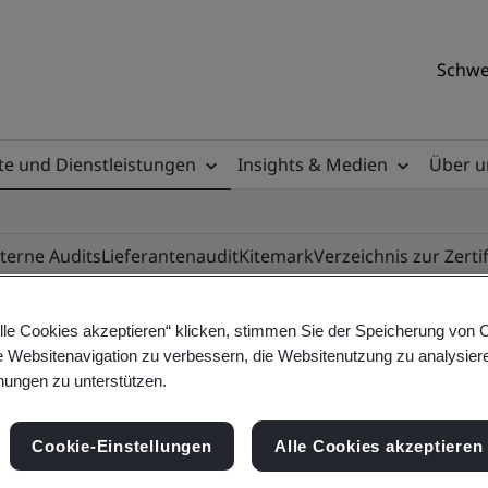
Schwe
e und Dienstleistungen
Insights & Medien
Über u
nterne Audits
Lieferantenaudit
Kitemark
Verzeichnis zur Zerti
lle Cookies akzeptieren“ klicken, stimmen Sie der Speicherung von 
e Websitenavigation zu verbessern, die Websitenutzung zu analysier
ile
ungen zu unterstützen.
Cookie-Einstellungen
Alle Cookies akzeptieren
ificates - Validation and Verification, Swiss and