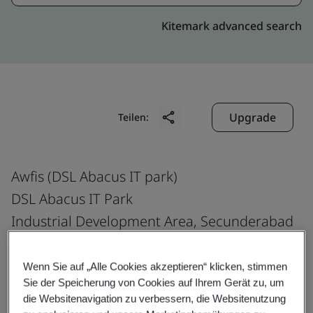
Kitemark advanced search
Upgrade
Teilen:
Awfis (DSL Abacus IT park)
DSL Abacus IT Park
Industrial Development Area, Secunderabad
Telangana Uppal, Survey Colony
Hyderabad, Medchal Malkajgiri
Wenn Sie auf „Alle Cookies akzeptieren“ klicken, stimmen
Sie der Speicherung von Cookies auf Ihrem Gerät zu, um
500 039
die Websitenavigation zu verbessern, die Websitenutzung
India