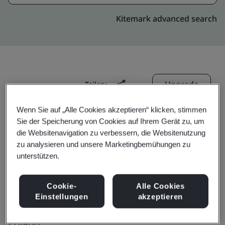
Kitemark advanced search
Upgrade
Teilen:
Wenn Sie auf „Alle Cookies akzeptieren“ klicken, stimmen
Sie der Speicherung von Cookies auf Ihrem Gerät zu, um
Genpact Poland: Krakow O3
die Websitenavigation zu verbessern, die Websitenutzung
Production office
zu analysieren und unsere Marketingbemühungen zu
unterstützen.
Opolska 112,
O3 business park,
Cookie-
Alle Cookies
Building B ,2nd floor,
Einstellungen
akzeptieren
Krakow
Poland