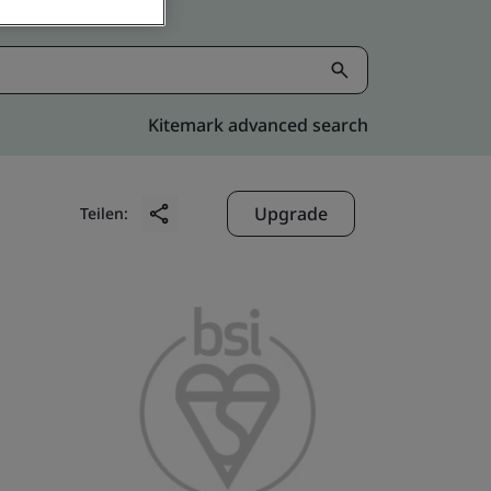
Kitemark advanced search
Upgrade
Teilen: