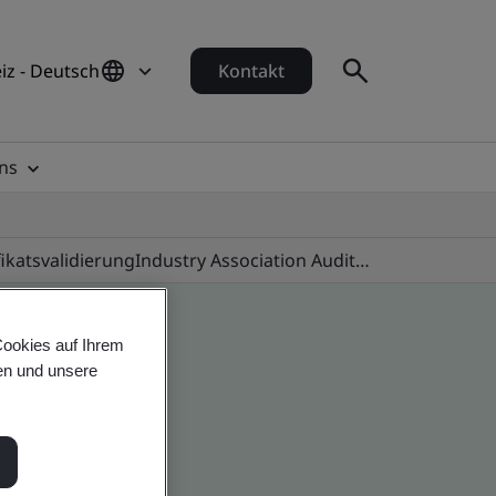
iz - Deutsch
Kontakt
ns
fikatsvalidierung
Industry Association Audit Programmes
Cookies auf Ihrem
en und unsere
 global companies