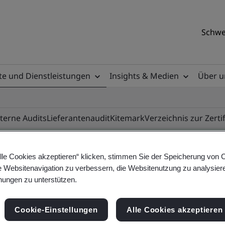
Schwe
e und Dienstleistungen
Insights & Medien
Über u
nterne Audits
Lieferantenaudit
Kitemark
Verzeichnis zur Zerti
lle Cookies akzeptieren“ klicken, stimmen Sie der Speicherung von 
e Websitenavigation zu verbessern, die Websitenutzung zu analysier
ile
ungen zu unterstützen.
Cookie-Einstellungen
Alle Cookies akzeptieren
ificates - Validation and Verification, Swiss and