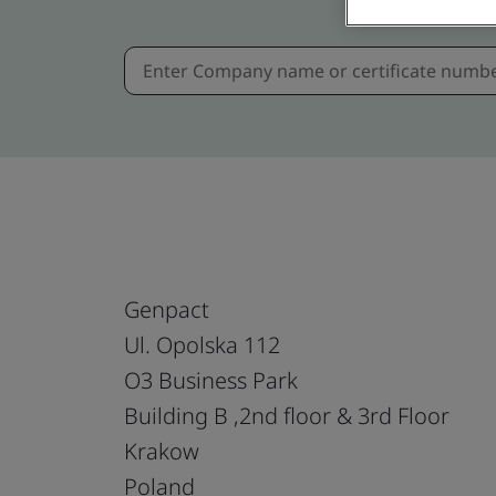
Genpact
Ul. Opolska 112
O3 Business Park
Building B ,2nd floor & 3rd Floor
Krakow
Poland