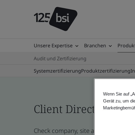
Unsere Expertise
Branchen
Produkt
Audit und Zertifizierung
Systemzertifizierung
Produktzertifizierung
I
Wenn Sie auf „A
Gerät zu, um di
Client Directory prof
Marketingbemüh
Check company, site and product cert