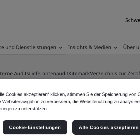
Schwe
e und Dienstleistungen
Insights & Medien
Über u
nterne Audits
Lieferantenaudit
Kitemark
Verzeichnis zur Zerti
lle Cookies akzeptieren“ klicken, stimmen Sie der Speicherung von 
e Websitenavigation zu verbessern, die Websitenutzung zu analysier
ile
ungen zu unterstützen.
Cookie-Einstellungen
Alle Cookies akzeptieren
ificates - Validation and Verification, Swiss and