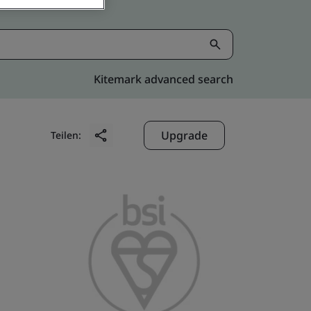
Kitemark advanced search
Upgrade
Teilen: