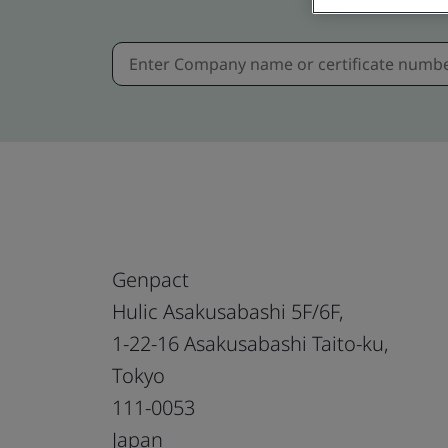
Genpact
Hulic Asakusabashi 5F/6F,
1-22-16 Asakusabashi Taito-ku,
Tokyo
111-0053
Japan