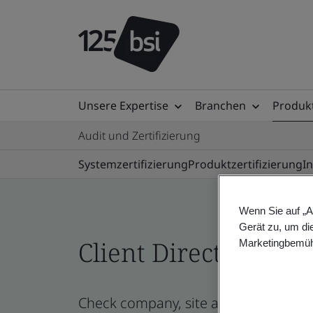
Unsere Expertise
Branchen
Produkt
Audit und Zertifizierung
Systemzertifizierung
Produktzertifizierung
I
Wenn Sie auf „A
Gerät zu, um di
Client Directory prof
Marketingbemüh
Check company, site and product cert