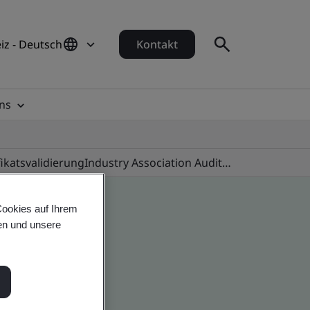
iz - Deutsch
Kontakt
ns
fikatsvalidierung
Industry Association Audit Programmes
Cookies auf Ihrem
en und unsere
 global companies