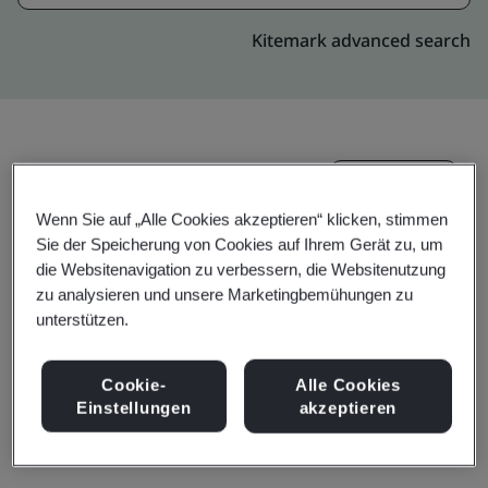
Kitemark advanced search
Upgrade
Teilen:
Wenn Sie auf „Alle Cookies akzeptieren“ klicken, stimmen
Sie der Speicherung von Cookies auf Ihrem Gerät zu, um
die Websitenavigation zu verbessern, die Websitenutzung
Genpact
zu analysieren und unsere Marketingbemühungen zu
Urban Point Building 12F,
unterstützen.
5-5-13 Toyosu Kouto-ku,
Tokyo
Cookie-
Alle Cookies
Einstellungen
akzeptieren
135-0061
Japan