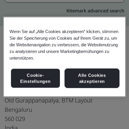
Kitemark advanced search
Wenn Sie auf „Alle Cookies akzeptieren“ klicken, stimmen
Sie der Speicherung von Cookies auf Ihrem Gerät zu, um
die Websitenavigation zu verbessern, die Websitenutzung
Upgrade
Teilen:
zu analysieren und unsere Marketingbemühungen zu
unterstützen.
Fusion CX Limited
Cookie-
Alle Cookies
Subramanya Arcade, Tower A
Einstellungen
akzeptieren
5th Floor, Bannerghatta Road
Old Gurappanapalya, BTM Layout
Bengaluru
560 029
India