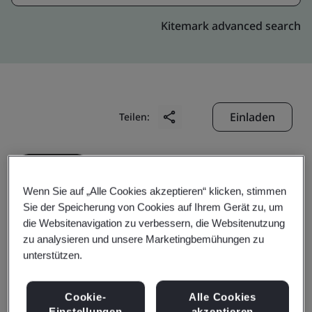
Kitemark advanced search
Einladen
Teilen:
Wenn Sie auf „Alle Cookies akzeptieren“ klicken, stimmen
Sie der Speicherung von Cookies auf Ihrem Gerät zu, um
die Websitenavigation zu verbessern, die Websitenutzung
Doduco (China) Co., Ltd.
zu analysieren und unsere Marketingbemühungen zu
unterstützen.
Business scope:
The manufacture of silver based
Cookie-
Alle Cookies
electrical contact materials and contact components
Einstellungen
akzeptieren