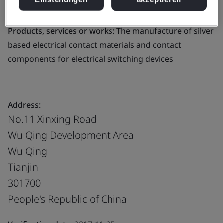
for electrical switching devices
Products, services or works:
The manufacture of silver
based electrical contact materials and contact
components for electrical switching devices
Address:
No.11 Xinxing Road
Wu Qing Development Area
Wu Qing
Tianjin
301700
People's Republic of China