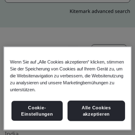
Kitemark advanced search
Upgrade
Teilen:
Wenn Sie auf „Alle Cookies akzeptieren“ klicken, stimmen
Sie der Speicherung von Cookies auf Ihrem Gerät zu, um
Crescent Foundry Co. Pvt. Ltd.
die Websitenavigation zu verbessern, die Websitenutzung
zu analysieren und unsere Marketingbemühungen zu
NH - 6 Srirampur
unterstützen.
Kulgachia
PS: Uluberia Dist.
Cookie-
Alle Cookies
Howrah
Einstellungen
akzeptieren
711 303
India