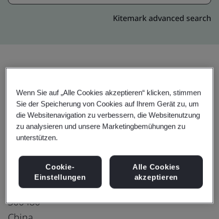
Kitemark advanced search
Upgrade
Teilen:
Wenn Sie auf „Alle Cookies akzeptieren“ klicken, stimmen
Sie der Speicherung von Cookies auf Ihrem Gerät zu, um
die Websitenavigation zu verbessern, die Websitenutzung
Cabot Chemical (Tianjin) Co., Ltd.
zu analysieren und unsere Marketingbemühungen zu
Cabot Performance Products
unterstützen.
(Tianjin) Co., Ltd.
Cookie-
Alle Cookies
No. 1, Yaoshan Road
Einstellungen
akzeptieren
Hangu District
300480
China