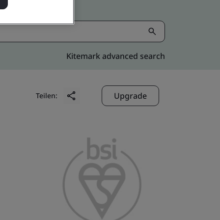
Kitemark advanced search
Upgrade
Teilen: