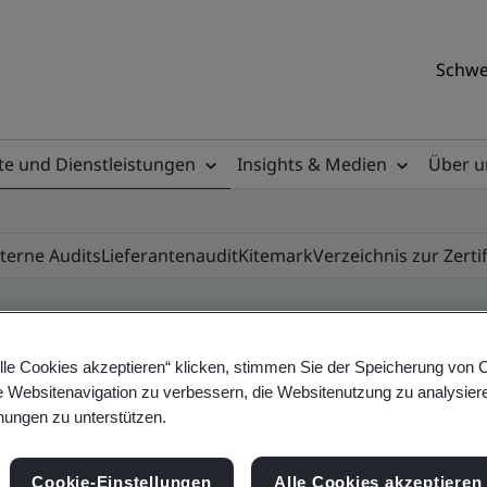
Schwe
e und Dienstleistungen
Insights & Medien
Über u
nterne Audits
Lieferantenaudit
Kitemark
Verzeichnis zur Zerti
lle Cookies akzeptieren“ klicken, stimmen Sie der Speicherung von 
ile
e Websitenavigation zu verbessern, die Websitenutzung zu analysier
ungen zu unterstützen.
ificates - Validation and Verification, Swiss and
Cookie-Einstellungen
Alle Cookies akzeptieren