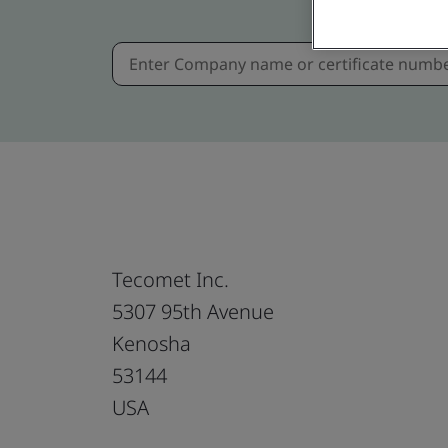
Tecomet Inc.
5307 95th Avenue
Kenosha
53144
USA