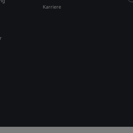
ung
Karriere
r