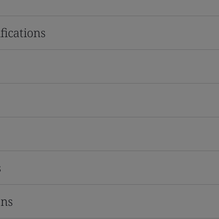
fications
s
ons