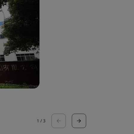
1
/
3