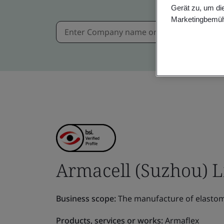
Gerät zu, um di
Marketingbemüh
Armacell (Suzhou) L
Business scope:
The manufacture of elastome
Products, services or works:
Armaflex