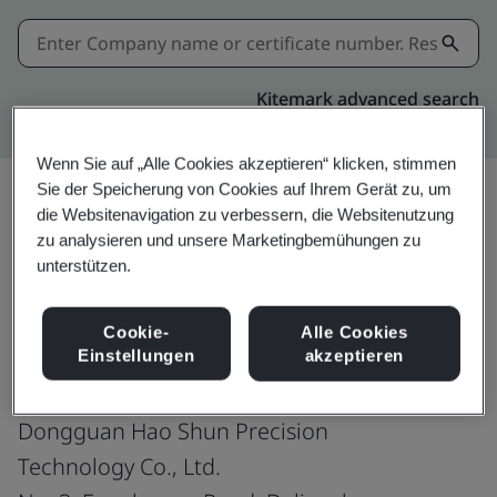
Kitemark advanced search
Wenn Sie auf „Alle Cookies akzeptieren“ klicken, stimmen
Sie der Speicherung von Cookies auf Ihrem Gerät zu, um
die Websitenavigation zu verbessern, die Websitenutzung
Teilen:
zu analysieren und unsere Marketingbemühungen zu
unterstützen.
ISO 45001:2018
Cookie-
Alle Cookies
Einstellungen
akzeptieren
Dongguan Hao Shun Precision
Technology Co., Ltd.