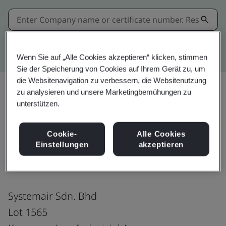
Kitemark advanced search
Wenn Sie auf „Alle Cookies akzeptieren“ klicken, stimmen
Sie der Speicherung von Cookies auf Ihrem Gerät zu, um
die Websitenavigation zu verbessern, die Websitenutzung
zu analysieren und unsere Marketingbemühungen zu
unterstützen.
Teilen:
Cookie-
Alle Cookies
Einstellungen
akzeptieren
BS EN 12101-3: 2015
Systemair Sdn. Bhd
Lot 1565