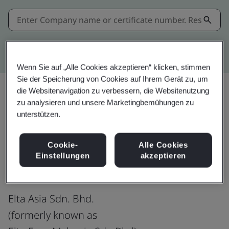
Kitemark advanced search
Wenn Sie auf „Alle Cookies akzeptieren“ klicken, stimmen
Sie der Speicherung von Cookies auf Ihrem Gerät zu, um
die Websitenavigation zu verbessern, die Websitenutzung
zu analysieren und unsere Marketingbemühungen zu
Teilen:
unterstützen.
Cookie-
Alle Cookies
ISO 9001:2015
Einstellungen
akzeptieren
Elta Asia Sdn. Bhd.
(formerly known as