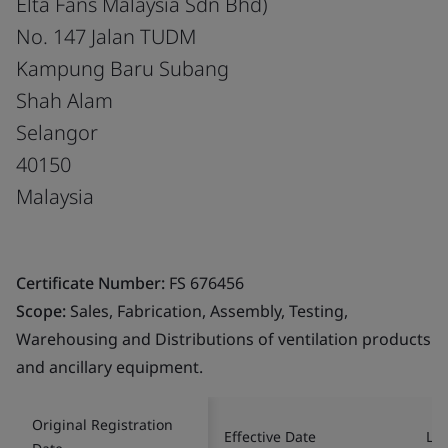
Elta Fans Malaysia Sdn Bhd)
No. 147 Jalan TUDM
Kampung Baru Subang
Shah Alam
Selangor
40150
Malaysia
Certificate Number:
FS 676456
Scope:
Sales, Fabrication, Assembly, Testing,
Warehousing and Distributions of ventilation products
and ancillary equipment.
Original Registration
Effective Date
Las