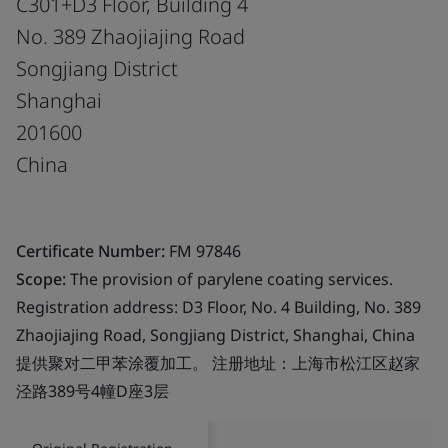
C301+D3 Floor, Building 4
No. 389 Zhaojiajing Road
Songjiang District
Shanghai
201600
China
Certificate Number:
FM 97846
Scope:
The provision of parylene coating services.
Registration address: D3 Floor, No. 4 Building, No. 389
Zhaojiajing Road, Songjiang District, Shanghai, China
提供聚对二甲苯涂覆加工。 注册地址：上海市松江区赵家
泾路389号4幢D座3层