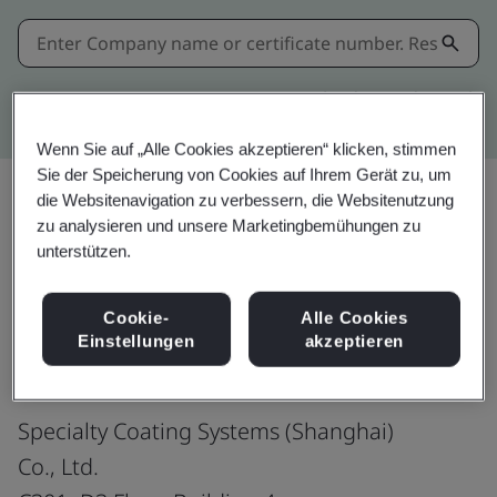
Kitemark advanced search
Wenn Sie auf „Alle Cookies akzeptieren“ klicken, stimmen
Sie der Speicherung von Cookies auf Ihrem Gerät zu, um
die Websitenavigation zu verbessern, die Websitenutzung
zu analysieren und unsere Marketingbemühungen zu
Teilen:
unterstützen.
Cookie-
Alle Cookies
ISO 9001:2015
Einstellungen
akzeptieren
Specialty Coating Systems (Shanghai)
Co., Ltd.