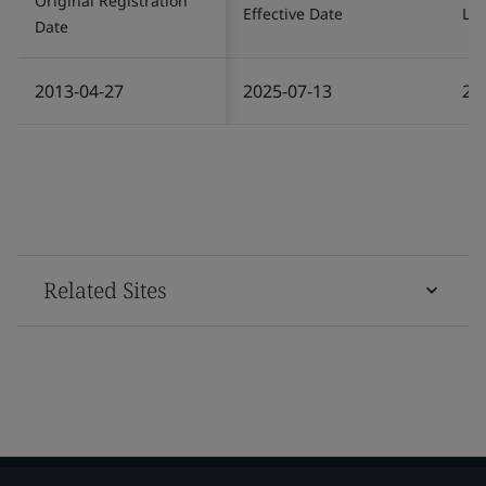
Original Registration
Effective Date
Las
Date
2013-04-27
2025-07-13
20
Related Sites