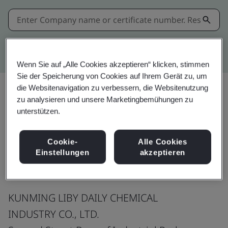
Kitemark advanced search
Wenn Sie auf „Alle Cookies akzeptieren“ klicken, stimmen
Sie der Speicherung von Cookies auf Ihrem Gerät zu, um
die Websitenavigation zu verbessern, die Websitenutzung
zu analysieren und unsere Marketingbemühungen zu
Teilen:
unterstützen.
Cookie-
Alle Cookies
ISO 9001:2015
Einstellungen
akzeptieren
KUNMING LIBY DAILY CHEMICAL
INDUSTRY CO., LTD.