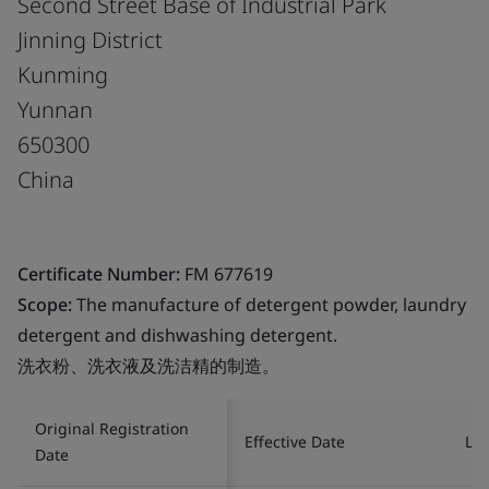
Second Street Base of Industrial Park
Jinning District
Kunming
Yunnan
650300
China
Certificate Number:
FM 677619
Scope:
The manufacture of detergent powder, laundry
detergent and dishwashing detergent.
洗衣粉、洗衣液及洗洁精的制造。
Original Registration
Effective Date
Las
Date