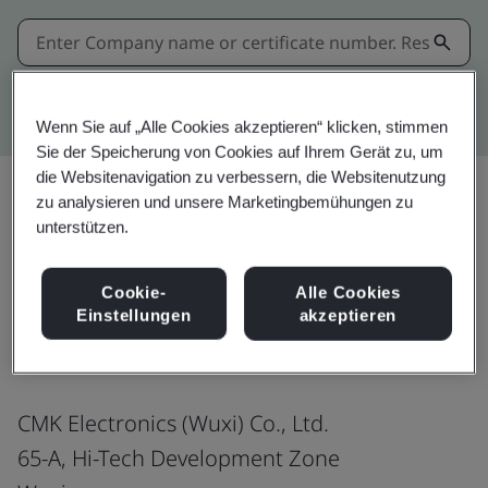
Kitemark advanced search
Wenn Sie auf „Alle Cookies akzeptieren“ klicken, stimmen
Sie der Speicherung von Cookies auf Ihrem Gerät zu, um
die Websitenavigation zu verbessern, die Websitenutzung
zu analysieren und unsere Marketingbemühungen zu
unterstützen.
Teilen:
Cookie-
Alle Cookies
Einstellungen
akzeptieren
ISO 14001:2015
CMK Electronics (Wuxi) Co., Ltd.
65-A, Hi-Tech Development Zone