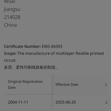
Wuxi
Jiangsu
214028
China
Certificate Number:
EMS 84393
Scope:
The manufacture of multilayer flexible printed
circuit.
多层、柔性印刷线路板的制造。
Original Registration
Effective Date
Las
Date
2004-11-11
2025-06-20
20