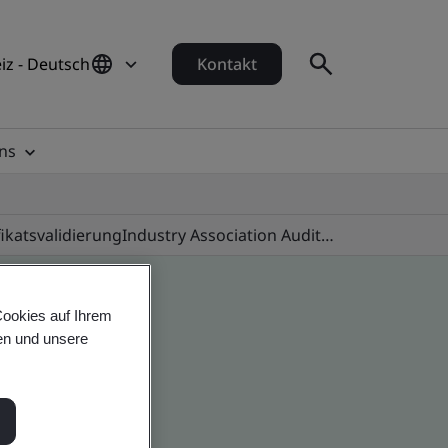
iz - Deutsch
Kontakt
ns
fikatsvalidierung
Industry Association Audit Programmes
Cookies auf Ihrem
en und unsere
 global companies