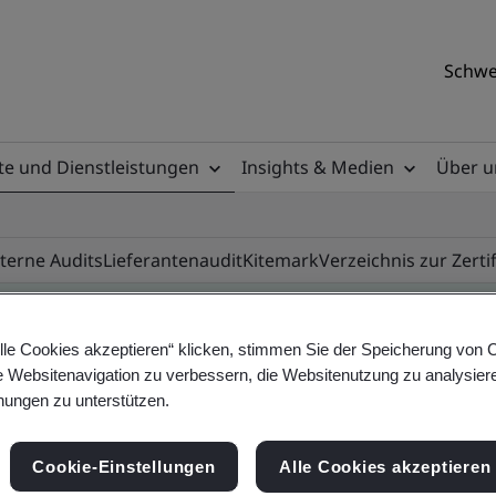
Schwe
e und Dienstleistungen
Insights & Medien
Über u
nterne Audits
Lieferantenaudit
Kitemark
Verzeichnis zur Zerti
lle Cookies akzeptieren“ klicken, stimmen Sie der Speicherung von 
e Websitenavigation zu verbessern, die Websitenutzung zu analysier
ificate
ungen zu unterstützen.
Cookie-Einstellungen
Alle Cookies akzeptieren
ificates - Validation and Verification, Swiss and