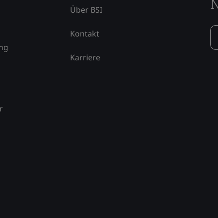
N
Über BSI
Kontakt
ung
Karriere
r