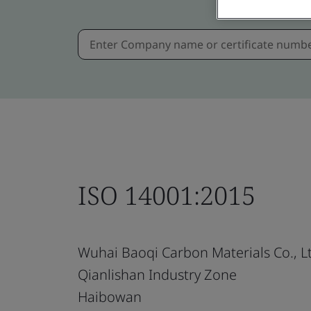
ISO 14001:2015
Wuhai Baoqi Carbon Materials Co., L
Qianlishan Industry Zone
Haibowan