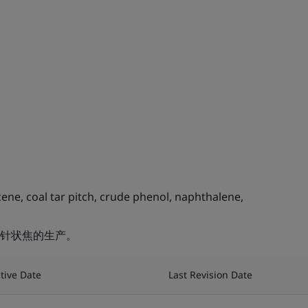
ne, coal tar pitch, crude phenol, naphthalene,
针状焦的生产。
ctive Date
Last Revision Date