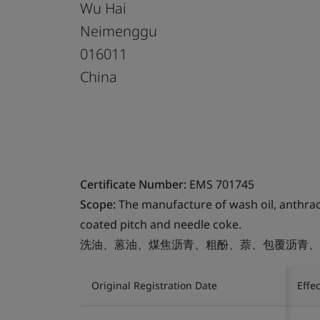
Wu Hai
Neimenggu
016011
China
Certificate Number:
EMS 701745
Scope:
The manufacture of wash oil, anthrace
coated pitch and needle coke.
洗油、蒽油、煤焦沥青、粗酚、萘、包覆沥青、
Original Registration Date
Effe