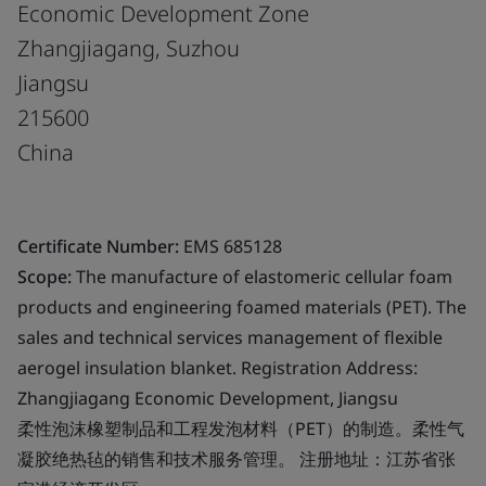
Economic Development Zone
Zhangjiagang, Suzhou
Jiangsu
215600
China
Certificate Number:
EMS 685128
Scope:
The manufacture of elastomeric cellular foam
products and engineering foamed materials (PET). The
sales and technical services management of flexible
aerogel insulation blanket. Registration Address:
Zhangjiagang Economic Development, Jiangsu
柔性泡沫橡塑制品和工程发泡材料（PET）的制造。柔性气
凝胶绝热毡的销售和技术服务管理。 注册地址：江苏省张