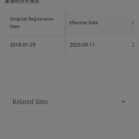
家港经济开发区
Original Registration
Effective Date
Las
Date
2018-01-29
2023-09-11
20
Related Sites