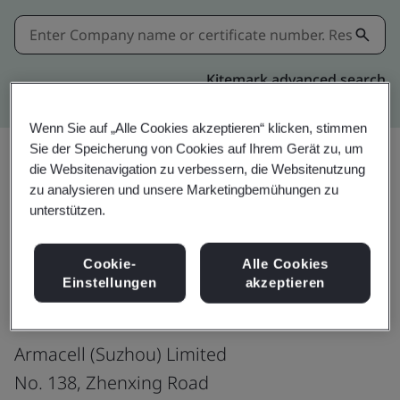
Kitemark advanced search
Wenn Sie auf „Alle Cookies akzeptieren“ klicken, stimmen
Sie der Speicherung von Cookies auf Ihrem Gerät zu, um
die Websitenavigation zu verbessern, die Websitenutzung
zu analysieren und unsere Marketingbemühungen zu
Download
Teilen:
unterstützen.
Cookie-
Alle Cookies
ISO 14001:2015
Einstellungen
akzeptieren
Armacell (Suzhou) Limited
No. 138, Zhenxing Road