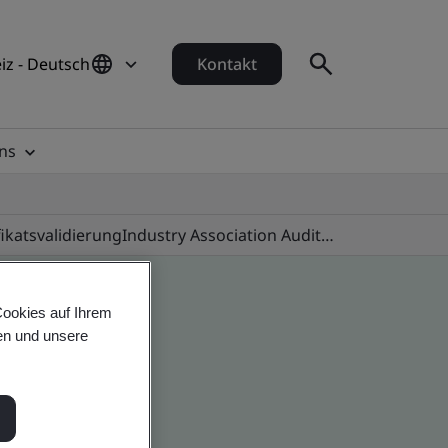
iz - Deutsch
Kontakt
ns
fikatsvalidierung
Industry Association Audit Programmes
Cookies auf Ihrem
en und unsere
 global companies