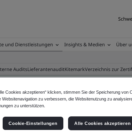
Schwe
e und Dienstleistungen
Insights & Medien
Über u
nterne Audits
Lieferantenaudit
Kitemark
Verzeichnis zur Zerti
lle Cookies akzeptieren“ klicken, stimmen Sie der Speicherung von 
e Websitenavigation zu verbessern, die Websitenutzung zu analysier
ificate
ungen zu unterstützen.
Cookie-Einstellungen
Alle Cookies akzeptieren
ificates - Validation and Verification, Swiss and