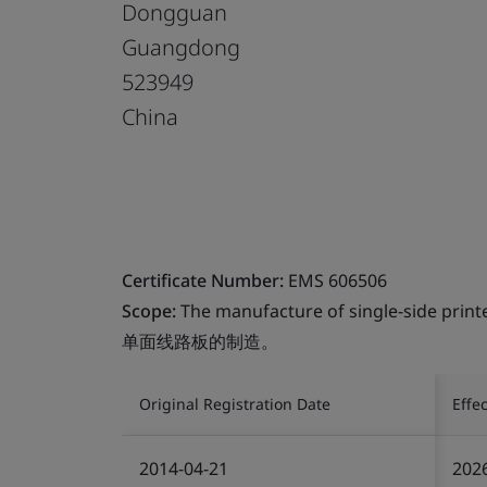
Dongguan
Guangdong
523949
China
Certificate Number:
EMS 606506
Scope:
The manufacture of single-side printe
单面线路板的制造。
Original Registration Date
Effe
2014-04-21
202