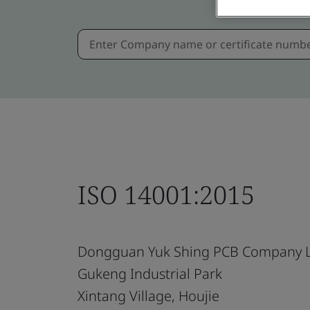
ISO 14001:2015
Dongguan Yuk Shing PCB Company L
Gukeng Industrial Park
Xintang Village, Houjie