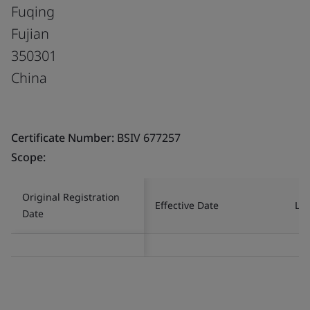
Fuqing
Fujian
350301
China
Certificate Number:
BSIV 677257
Scope:
Original Registration
Effective Date
Las
Date