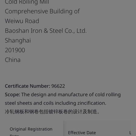
Cold Rolling Mill
Comprehensive Building of
Weiwu Road
Baoshan Iron & Steel Co., Ltd.
Shanghai
201900
China
Certificate Number:
96622
Scope:
The design and manufacture of cold rolling
steel sheets and coils including zincification.
冷轧钢板和钢卷包括镀锌板卷的设计及制造。
Original Registration
Effective Date
Las