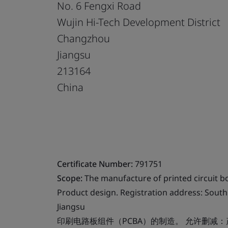
No. 6 Fengxi Road
Wujin Hi-Tech Development District
Changzhou
Jiangsu
213164
China
Certificate Number:
791751
Scope:
The manufacture of printed circuit b
Product design. Registration address: South 
Jiangsu
印刷电路板组件（PCBA）的制造。 允许删减