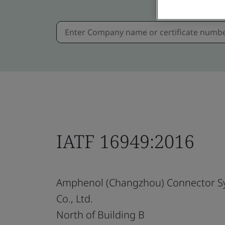
IATF 16949:2016
Amphenol (Changzhou) Connector S
Co., Ltd.
North of Building B