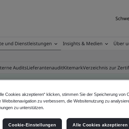
Schwe
e und Dienstleistungen
Insights & Medien
Über u
nterne Audits
Lieferantenaudit
Kitemark
Verzeichnis zur Zerti
lle Cookies akzeptieren“ klicken, stimmen Sie der Speicherung von 
ificate
e Websitenavigation zu verbessern, die Websitenutzung zu analysier
ungen zu unterstützen.
ificates - Validation and Verification, Swiss and
Cookie-Einstellungen
Alle Cookies akzeptieren