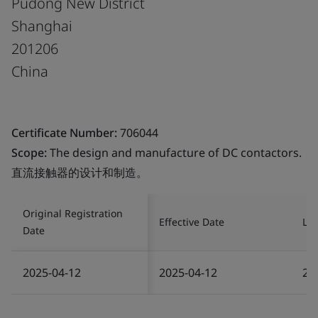
Pudong New District
Shanghai
201206
China
Certificate Number:
706044
Scope:
The design and manufacture of DC contactors.
直流接触器的设计和制造。
Original Registration
Effective Date
Las
Date
2025-04-12
2025-04-12
20