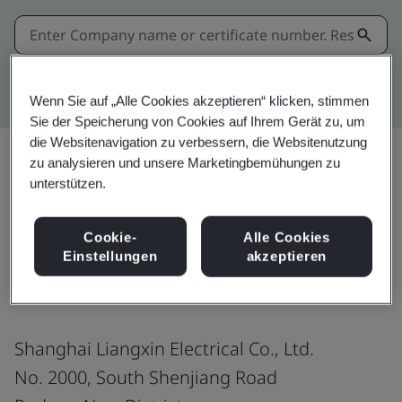
Kitemark advanced search
Wenn Sie auf „Alle Cookies akzeptieren“ klicken, stimmen
Sie der Speicherung von Cookies auf Ihrem Gerät zu, um
die Websitenavigation zu verbessern, die Websitenutzung
zu analysieren und unsere Marketingbemühungen zu
unterstützen.
Teilen:
Cookie-
Alle Cookies
Einstellungen
akzeptieren
IATF 16949:2016
Shanghai Liangxin Electrical Co., Ltd.
No. 2000, South Shenjiang Road