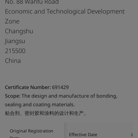
No. 88 Wanfu Road
Economic and Technological Development
Zone
Changshu
Jiangsu
215500
China
Certificate Number:
691429
Scope:
The design and manufacture of bonding,
sealing and coating materials.
粘合剂、密封胶和涂料的设计和生产。
Original Registration
Effective Date
Las