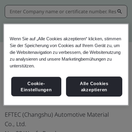
Kitemark advanced search
Wenn Sie auf „Alle Cookies akzeptieren“ klicken, stimmen
Sie der Speicherung von Cookies auf Ihrem Gerät zu, um
die Websitenavigation zu verbessern, die Websitenutzung
zu analysieren und unsere Marketingbemühungen zu
Teilen:
unterstützen.
Cookie-
Alle Cookies
IATF 16949:2016
Einstellungen
akzeptieren
EFTEC (Changshu) Automotive Material
Co., Ltd.