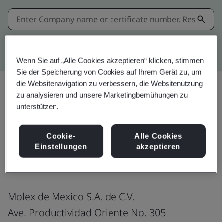
Kitemark advanced search
Wenn Sie auf „Alle Cookies akzeptieren“ klicken, stimmen
Sie der Speicherung von Cookies auf Ihrem Gerät zu, um
die Websitenavigation zu verbessern, die Websitenutzung
zu analysieren und unsere Marketingbemühungen zu
unterstützen.
Download
Teilen:
Cookie-
Alle Cookies
Einstellungen
akzeptieren
IATF 16949:2016
Molex de Mexico S.A. de C.V.
Ave. Productividad Oriente No. 305