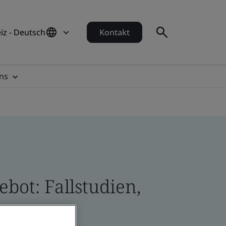
iz - Deutsch
Kontakt
ns
bot: Fallstudien,