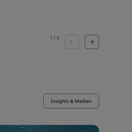
Fallstudie 
1
/
3
Insights & Medien