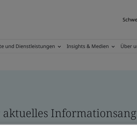
Schwe
e und Dienstleistungen
Insights & Medien
Über u
 aktuelles Informationsange
 und Broschüren