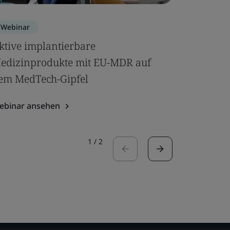
Webinar
Webinar
ktive implantierbare
Änderun
edizinprodukte mit EU-MDR auf
und mögl
em MedTech-Gipfel
Webinar a
ebinar ansehen
1
/
2