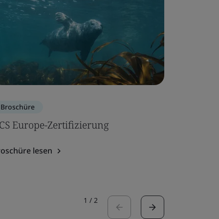
Broschüre
Broschür
CS Europe-Zertifizierung
Europäi
Medizin
roschüre lesen
Broschüre
1
/
2