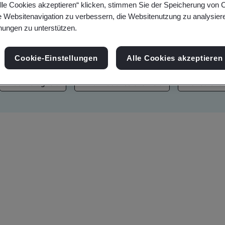
lle Cookies akzeptieren“ klicken, stimmen Sie der Speicherung von 
tungen, Webinare, Neuigkeiten und Markenwerte
e Websitenavigation zu verbessern, die Websitenutzung zu analysier
ungen zu unterstützen.
Cookie-Einstellungen
Alle Cookies akzeptieren
Nachhaltigkeit
Informationssicherheit
Künstliche 