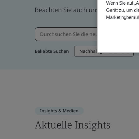
Wenn Sie auf „A
Beachten Sie auch unsere Veranstal
Gerät zu, um di
Marketingbemüh
Beliebte Suchen
Nachhaltige Lieferkette
Insights & Medien
Aktuelle Insights