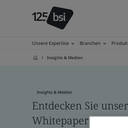
Unsere Expertise
Branchen
Produkt
Insights & Medien
de-
DE
Insights & Medien
Entdecken Sie unser
Whitepapers, Blogs