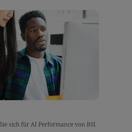
Fallstudi
ie sich für AI Performance von BSI
Umony er