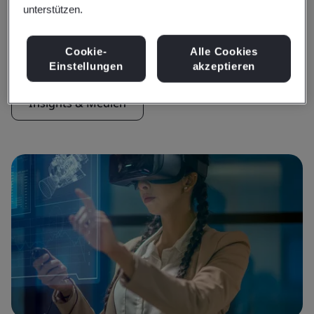
unterstützen.
Insights & Medien
Aktuelle Insights
Cookie-
Alle Cookies
Einstellungen
akzeptieren
Insights & Medien