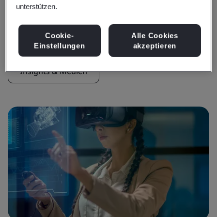
unterstützen.
Insights & Medien
Aktuelle Insights
Cookie-
Alle Cookies
Einstellungen
akzeptieren
Insights & Medien