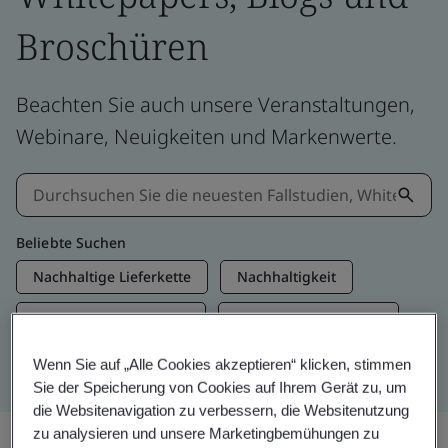
Broschüren
Beachten Sie auch unsere Veranstaltungen,
Webinare, Neuigkeiten und Markenwerte.
Beliebte Suchen
Nachhaltige Lieferkette
Nachhaltigkeit
Informationssicherheit
Künstliche Intelligenz
Net Zero
Wenn Sie auf „Alle Cookies akzeptieren“ klicken, stimmen
Sie der Speicherung von Cookies auf Ihrem Gerät zu, um
die Websitenavigation zu verbessern, die Websitenutzung
zu analysieren und unsere Marketingbemühungen zu