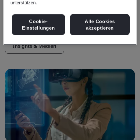
unterstützen.
Insights & Medien
Aktuelle Insights
Cookie-
Alle Cookies
Einstellungen
akzeptieren
Insights & Medien