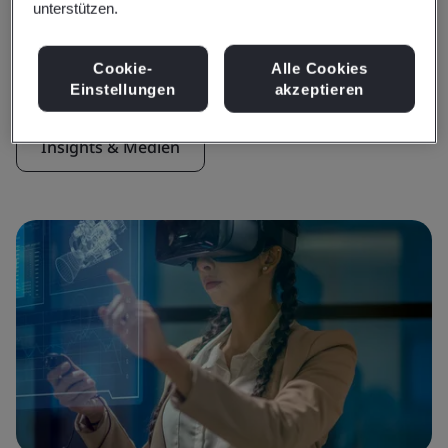
unterstützen.
Insights & Medien
Aktuelle Insights
Cookie-
Alle Cookies
Einstellungen
akzeptieren
Insights & Medien