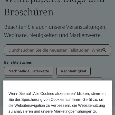
Broschüren
Beachten Sie auch unsere Veranstaltungen,
Webinare, Neuigkeiten und Markenwerte.
Beliebte Suchen
Nachhaltige Lieferkette
Nachhaltigkeit
Informationssicherheit
Künstliche Intelligenz
Net Zero
Wenn Sie auf „Alle Cookies akzeptieren“ klicken, stimmen
Sie der Speicherung von Cookies auf Ihrem Gerät zu, um
die Websitenavigation zu verbessern, die Websitenutzung
zu analysieren und unsere Marketingbemühungen zu