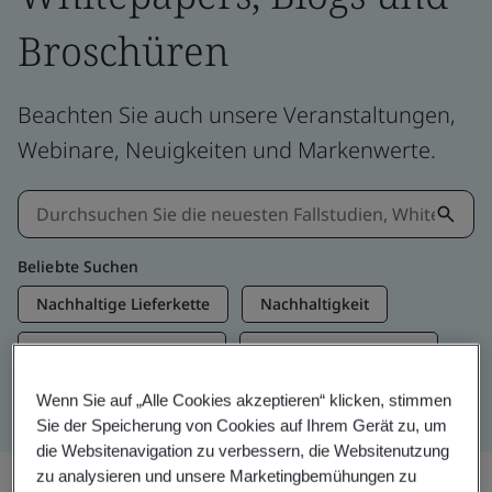
Broschüren
Beachten Sie auch unsere Veranstaltungen,
Webinare, Neuigkeiten und Markenwerte.
Beliebte Suchen
Nachhaltige Lieferkette
Nachhaltigkeit
Informationssicherheit
Künstliche Intelligenz
Net Zero
Wenn Sie auf „Alle Cookies akzeptieren“ klicken, stimmen
Sie der Speicherung von Cookies auf Ihrem Gerät zu, um
die Websitenavigation zu verbessern, die Websitenutzung
zu analysieren und unsere Marketingbemühungen zu