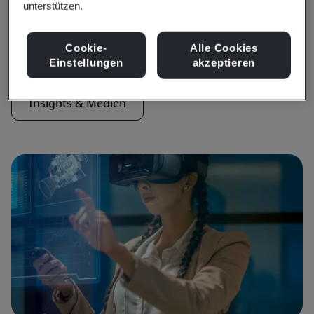
unterstützen.
Insights & Medien
Aktuelle Insights
Cookie-
Alle Cookies
Einstellungen
akzeptieren
Insights & Medien