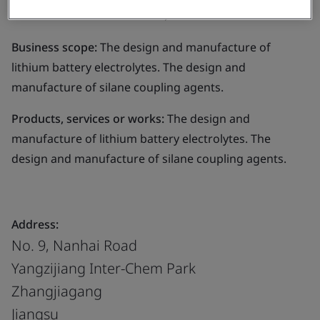
Materials Co., Ltd.
Business scope:
The design and manufacture of
lithium battery electrolytes. The design and
manufacture of silane coupling agents.
Products, services or works:
The design and
manufacture of lithium battery electrolytes. The
design and manufacture of silane coupling agents.
Address:
No. 9, Nanhai Road
Yangzijiang Inter-Chem Park
Zhangjiagang
Jiangsu