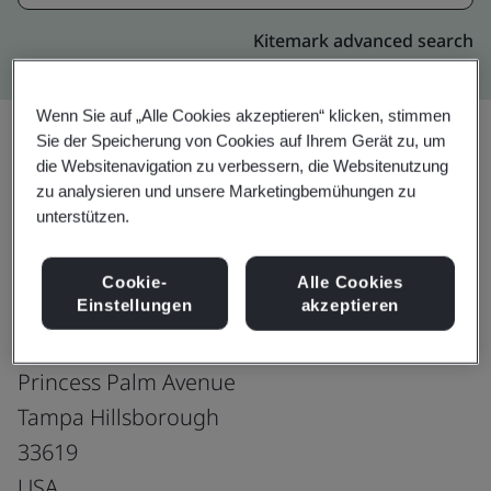
Kitemark advanced search
Wenn Sie auf „Alle Cookies akzeptieren“ klicken, stimmen
Sie der Speicherung von Cookies auf Ihrem Gerät zu, um
die Websitenavigation zu verbessern, die Websitenutzung
Upgrade
Teilen:
zu analysieren und unsere Marketingbemühungen zu
unterstützen.
Virtusa Corporation
Cookie-
Alle Cookies
Einstellungen
akzeptieren
Registry One
Suite 124, 10002
Princess Palm Avenue
Tampa Hillsborough
33619
USA