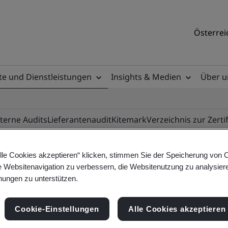
Österrei
e und Dienstleistungen
Insights & Medien
Über u
nterne Audits
Lieferantenaudit
Kitemark
Verzeichnis zur Zerti
lle Cookies akzeptieren“ klicken, stimmen Sie der Speicherung von 
e Websitenavigation zu verbessern, die Websitenutzung zu analysier
ile
ungen zu unterstützen.
Cookie-Einstellungen
Alle Cookies akzeptieren
ificates - Validation and Verification, Austrian 