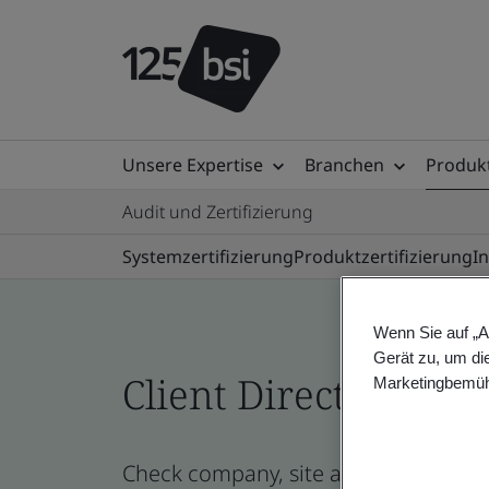
Unsere Expertise
Branchen
Produkt
Audit und Zertifizierung
Systemzertifizierung
Produktzertifizierung
I
Wenn Sie auf „A
Gerät zu, um di
Client Directory prof
Marketingbemüh
Check company, site and product cert