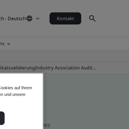
ch - Deutsch
Kontakt
ns
fikatsvalidierung
Industry Association Audit Programmes
Cookies auf Ihrem
en und unsere
and global companies