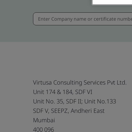
Virtusa Consulting Services Pvt Ltd.
Unit 174 & 184, SDF VI
Unit No. 35, SDF II; Unit No.133
SDF V, SEEPZ, Andheri East
Mumbai
400 096