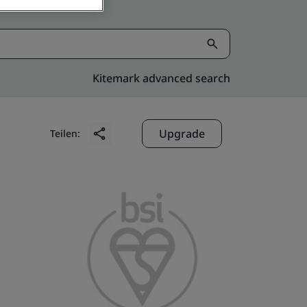
Kitemark advanced search
Upgrade
Teilen: