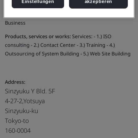
Einstellungen
akzeptieren
Maintenance and Operation of Servers and Networks -
e.g. Operation Support of Call Center & Education
Business
Products, services or works:
Services: - 1.) ISO
consulting - 2.) Contact Center - 3.) Training - 4.)
Outsourcing of System Building - 5.) Web Site Building
Address:
Sinzyuku Y Bld. 5F
4-27-2,Yotsuya
Sinzyuku-ku
Tokyo-to
160-0004