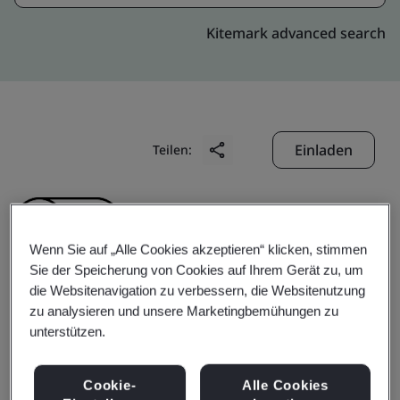
Kitemark advanced search
Einladen
Teilen:
Wenn Sie auf „Alle Cookies akzeptieren“ klicken, stimmen
Sie der Speicherung von Cookies auf Ihrem Gerät zu, um
die Websitenavigation zu verbessern, die Websitenutzung
Value Up Japan Co., Ltd.
zu analysieren und unsere Marketingbemühungen zu
unterstützen.
Business scope:
The Consulting (incld. providing
Cookie-
Alle Cookies
educational services) , Systems Construction,