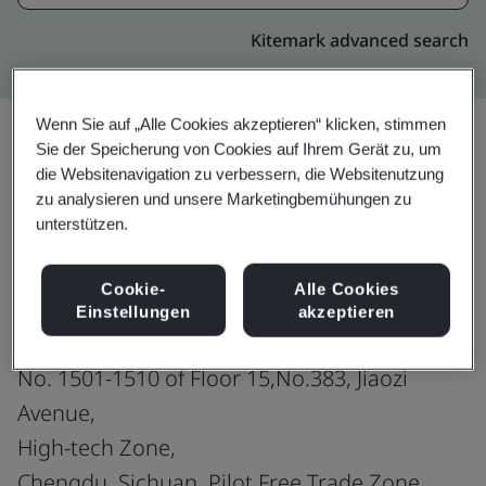
Kitemark advanced search
Wenn Sie auf „Alle Cookies akzeptieren“ klicken, stimmen
Sie der Speicherung von Cookies auf Ihrem Gerät zu, um
die Websitenavigation zu verbessern, die Websitenutzung
Upgrade
Teilen:
zu analysieren und unsere Marketingbemühungen zu
unterstützen.
Harman Connected Services Solutions
Cookie-
Alle Cookies
(Chengdu) Co. Ltd.
Einstellungen
akzeptieren
No. 1401-1410 of Floor 14 and
No. 1501-1510 of Floor 15,No.383, Jiaozi
Avenue,
High-tech Zone,
Chengdu, Sichuan, Pilot Free Trade Zone,